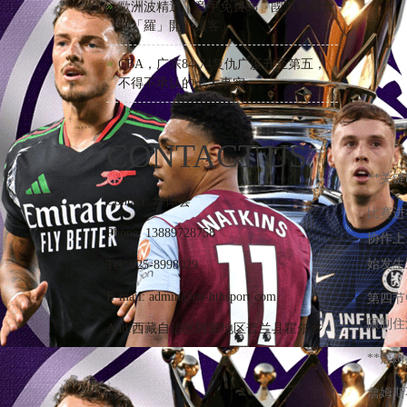
歐洲波精選｜意甲免費睇 國際米蘭食
拖「羅」開「讓客」.
CBA，广东84-74复仇广厦升至第五，
不得不承认的七大事实。.
CONTACT US
**关
Contact: 华体会
比赛进
Phone: 13889728758
协作上
始发生
Tel: 025-8998029
E-mail: admin@cn-hthsport.com
第四节
限制住
Add:西藏自治区阿里地区普兰县霍尔乡
**詹
詹姆斯