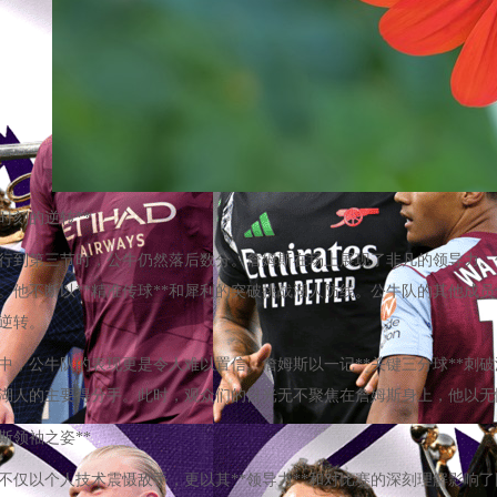
键时刻的逆转**
行到第三节时，公牛仍然落后数分。詹姆斯在场上展现了非凡的领导力。他
。他不断以**精准传球**和犀利的突破挑战湖人防线。公牛队的其他成员
逆转。
中，公牛队的表现更是令人难以置信。詹姆斯以一记**关键三分球**刺破
湖人的主要得分手。此时，观众们的目光无不聚焦在詹姆斯身上，他以无
姆斯领袖之姿**
不仅以个人技术震慑敌手，更以其**领导力**和对比赛的深刻理解影响