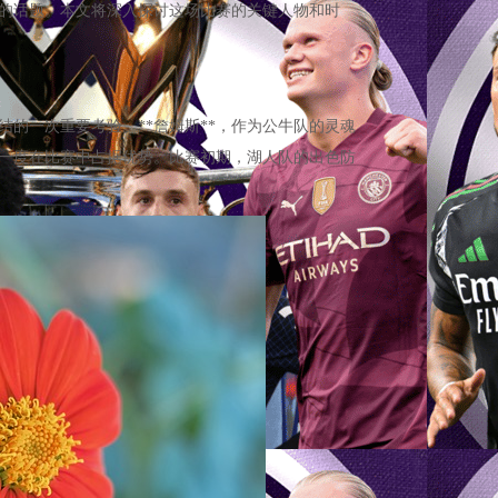
的话题。本文将深入探讨这场比赛的关键人物和时
的一次重要考验。**詹姆斯**，作为公牛队的灵魂
一度在比赛中占据优势。比赛初期，湖人队的出色防