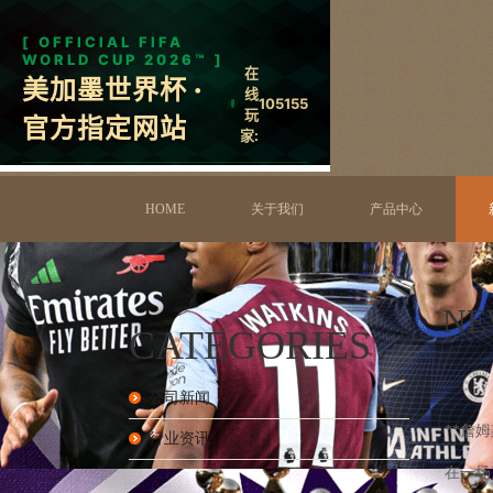
HOME
关于我们
产品中心
NE
CATEGORIES
公司新闻
**詹
行业资讯
在一场