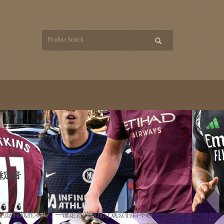
定音！.
的逆转战胜湖人，一锤定音的表现让观众们目不暇