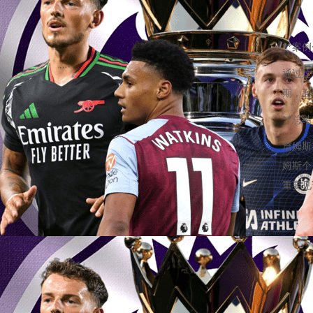
**案
通过这
期，面
**总结
詹姆斯
姆斯个
重要见