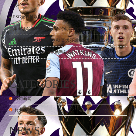
仅40%.
PSG曼市抢欧冠附加赛资格 炮兵拜仁争直接晋级.
库里领军勇士胜鹈鹕，巴特勒崭露侵略性求变.
孙颖莎4比2战胜张本美和 晋级亚洲杯女单四强.
[NBA]莫布里、米切尔携手获得技巧大赛冠军.
CATEGORIES
公司新闻
行业资讯
NEWS