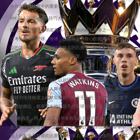
合作在竞技体育中的重要性。
### 引人注目的NBA技巧大赛
技巧大赛是NBA全明星周末不可或缺的精彩赛事之一，旨在通
过考验球员的控球、传球、投篮等多项核心技能来体现其全方
位的篮球素养。在这项挑战极高的比赛中，来自各支球队的顶
级球员汇聚一堂，激烈角逐争夺荣誉。
### **莫布里与米切尔：完美的“二人转”**
**莫布里**和**米切尔**以超级明星的身份，只用了短短的几
分钟便如舞台上的双人舞者般流畅地完成每一项挑战。他们在
控球与传球精度上的默契配合，精准无误的三分投射以及篮下
的精妙跑位，都展现出他们超凡的篮球智商和技战术素养。
*有趣的是，两人在此之前并未有太多合练的机会，他们更像
是天然的比赛搭档*。这种化学反应可以追溯到他们在赛季中
场上的配合与对彼此比赛习惯的深入了解。这次技巧大赛让其