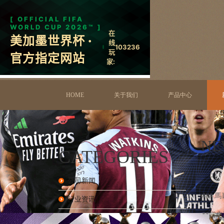
HOME
关于我们
产品中心
NE
CATEGORIES
公司新闻
###
行业资讯
**當