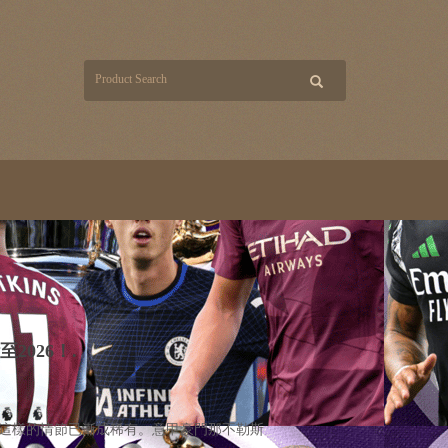
2026！.
，這樣的情節已漸成稀有。意甲豪門那不勒斯