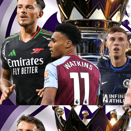
在當今
體現在
新審視
---
###
那不勒
有潛力
1. *
馬里奧
的陣容
2. *
儘管降
3. *