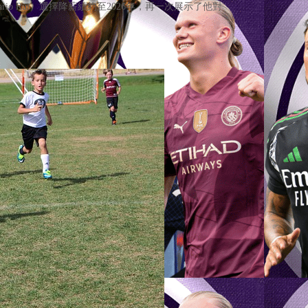
io Rui）選擇降薪續約至2026年，再一次展示了他對