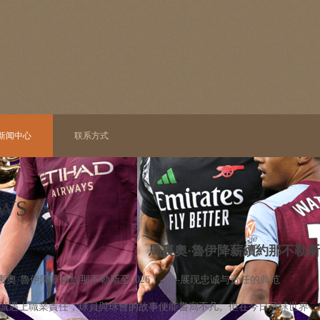
新闻中心
联系方式
WS
馬裏奧·魯伊降薪續約那不勒斯至
 馬裏奧·魯伊降薪續約那不勒斯至2026！——展现忠诚与责任的典范
忠誠遇上職業責任，球員與球會的故事便能書寫不凡。但在今日足球世界