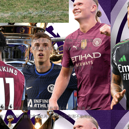
環。他憑藉**穩定的防守表現、充沛的體能**以及在進
僅是一名左後衛，更是場上領導者的存在，無論是在
的老將在薪酬分配上的優勢大幅縮減。一般情況下，許
據報導，**新合同的薪水雖然有所減少，但馬里奧·魯
平衡了球隊的財務需求，也再次表明自己對那不勒斯的