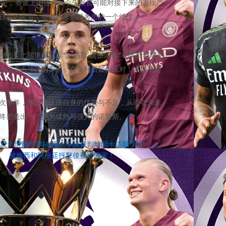
赛中，赛道上的任何一个失误都可能对接下来的表现产
自我的苛责，是他未来必须考虑的一个维度。
如，七届世界冠军*刘易斯·汉密尔顿*在某些赛季初
无论多么顶尖的车手，在失利后如何应对，才是决定
次事件，他更能认清自身的优势与不足，从而在未来
终塑造出一个更为成熟与强大的诺里斯。
022卡塔爾世界杯 兩大爭議裁判離開卡塔爾 其中一人
被梅西和阿根廷抨擊後被送回家！.