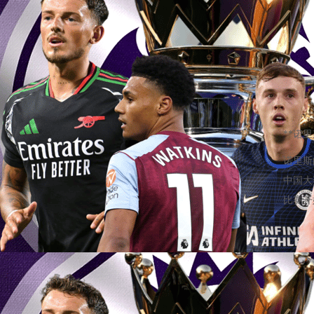
**诺
诺里斯
中国大
比赛开