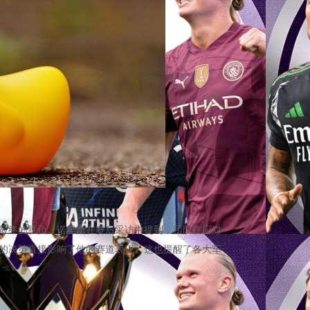
最终的胜负。诺里斯在赛后采访中提到，团队在应对
的决策直接影响了他的赛道表现。这也提醒了各大车