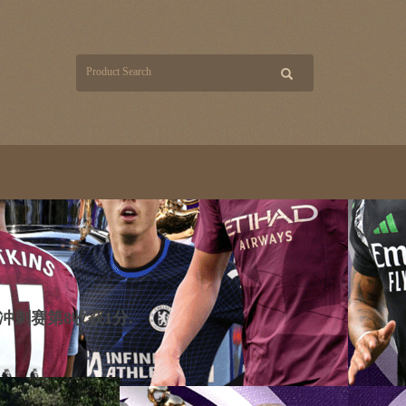
冲刺赛第8收获1分.