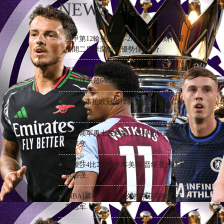
NEWS
意甲第12輪熱那亞2-2AC米蘭 德斯特羅
梅開二度米蘭領先優勢僅剩1分.
意甲佛罗伦萨VS亚特兰大预测：亚特兰
大控球率超65%胜率仅40%.
PSG曼市抢欧冠附加赛资格 炮兵拜仁争
直接晋级.
库里领军勇士胜鹈鹕，巴特勒崭露侵略
性求变.
孙颖莎4比2战胜张本美和 晋级亚洲杯女
单四强.
[NBA]莫布里、米切尔携手获得技巧大
赛冠军.