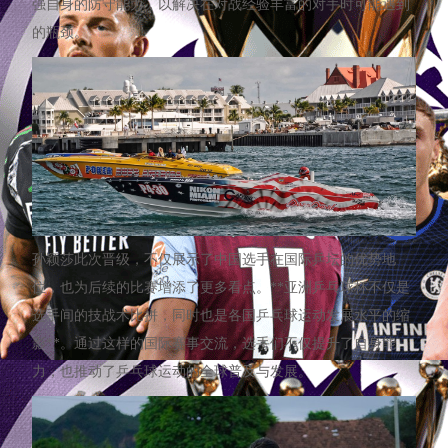
强自身的防守能力，以解决在对战经验丰富的对手时可能遇到
的瓶颈。
孙颖莎此次晋级，不仅展示了中国选手在国际乒坛的优势地
位，也为后续的比赛增添了更多看点。**亚洲乒乓球杯不仅是
选手间的技战术比拼，同时也是各国乒乓球运动发展水平的缩
影**。通过这样的国际赛事交流，选手们不仅提升了自身能
力，也推动了乒乓球运动的全球普及与发展。