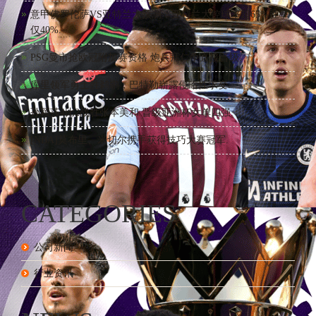
意甲佛罗伦萨VS亚特兰大预测：亚特兰大控球率超65%胜率
仅40%.
PSG曼市抢欧冠附加赛资格 炮兵拜仁争直接晋级.
库里领军勇士胜鹈鹕，巴特勒崭露侵略性求变.
孙颖莎4比2战胜张本美和 晋级亚洲杯女单四强.
[NBA]莫布里、米切尔携手获得技巧大赛冠军.
CATEGORIES
公司新闻
行业资讯