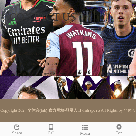
CONTACT US
Contact: 华体会
Phone: 13889728758
Tel: 025-8998029
E-mail: admin@cn-hthsport.com
Add:西藏自治区阿里地区普兰县霍尔乡
Copyright 2024
华体会(hth)·官方网站-登录入口 -hth sports
All Rights by
华体会
Share
Call
Top
Menu