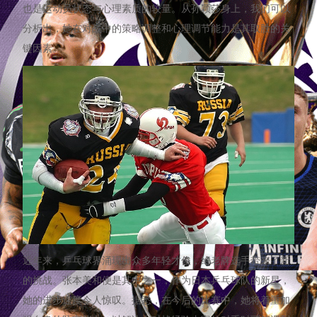
也是运动员状态与心理素质的较量。从孙颖莎身上，我们可以
分析出，她在对战中的策略调整和心理调节能力是其取胜的关
键因素。
近年来，乒乓球界涌现出众多年轻才俊，给老牌选手带来了新
的挑战。张本美和便是其中之一，作为日本乒乓球队的新星，
她的进步速度令人惊叹。据悉，在今后的比赛中，她将着重加