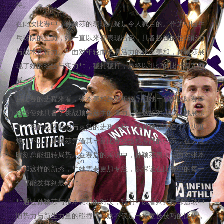
待。
在此次比赛中，孙颖莎的表现无疑是令人瞩目的。作为中国乒
乓球队的主力，她一直以来都表现出色，具备极强的控球能力
与战术执行力。**面对年轻而充满活力的张本美和，孙颖莎展
现了她的经验与实力**，稳扎稳打，最终以4比2的比分奠定胜
局。
从比赛的进程来看，张本美和虽然年轻，但她丰富的国际赛事
经验使她具备了挑战顶尖选手的潜力。在这场对决中，她展示
了不俗的反应能力与灵活的进攻风格，为孙颖莎制造了不少麻
烦。不过，孙颖莎凭借其丰富比赛经验和冷静的心态，在关键
时刻总能扭转局势。在赛后的采访中，孙颖莎表示，面对张本
美和这样的新秀，**她需要更加专注，以保证在比赛中的每一
分都能发挥到最好**。
**通过孙颖莎与张本美和的对决，我们可以看到乒乓球运动中
旧势力与新生力量的碰撞**。这不仅是一场竞技技巧的比拼，