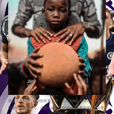
通过球员表现与数据的双重支撑，这支快船队无疑将在未来的
比赛中更具竞争力。正因为如此，期待他们在新赛季能书写更