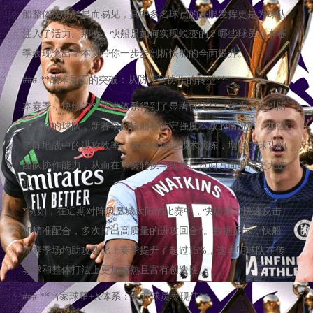
船整体提升**显而易见，其中多名球员的亮眼发挥更是为球队
注入了活力。那么，快船是如何实现蜕变的？哪些球员在本赛
季表现突出？本文带你一步步剖析快船的全面提升。
### **战术层面的突破：从防守到协作的转型**
本赛季，快船的**战术体系得到了显著优化**。作为一支以防
守著称的球队，新赛季的快船在防守强度不减的情况下，加强
了阵地战中的进攻效率。教练组通过战术演练，增强了球队的
团队协作能力，从而在节奏转换与篮板拼抢两方面取得更大进
步。
*例如，在近期对阵凤凰城太阳的比赛中，快船通过快速反击
和精准配合，多次打出高质量的进攻回合*。数据显示，快船
本赛季场均助攻数比上赛季提升了超过15%，这表明球队在传
导球和整体打法上更加成熟且富有创造性。
### **当家球星+X体系：多方球员表现佳**