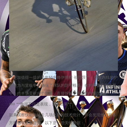
**更加值得一提的是年轻中锋伊维察·祖巴茨**，他在内线的护
框能力与篮板争抢确保了球队的防守根基。在对阵掘金的比赛
中，他单场贡献18个篮板，直接拆解了掘金的内线优势。
### **数据不仅是表现，更是结果**
如果观察快船队过去几场比赛的技术统计，你会发现他们在各
方面都有显著提升。以下是一些关键数据：