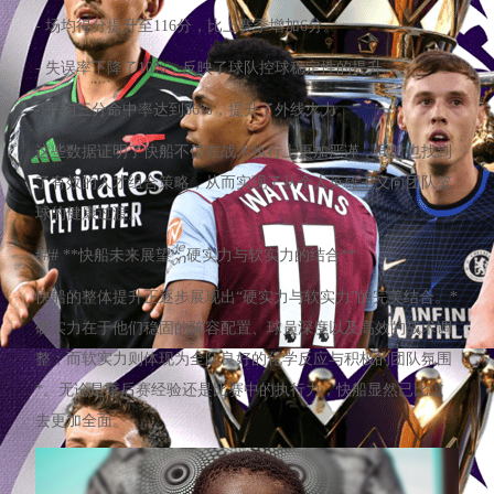
- 场均得分提升至116分，比上赛季增加6分。
- 失误率下降了10%，反映了球队控球稳定性的提升。
- 平均三分命中率达到36%，提升了外线火力。
这些数据证明了快船不仅在战术执行上更加严谨，同时也找到
了有效的人才组合策略，从而实现了从个人英雄主义向团队篮
球的健康过渡。
### **快船未来展望：硬实力与软实力的结合**
快船的整体提升正逐步展现出“硬实力与软实力”的完美结合。*
硬实力在于他们稳固的阵容配置、球员深度以及高效的战术调
整；而软实力则体现为全队良好的化学反应与积极的团队氛围
*。无论是季后赛经验还是比赛中的执行力，快船显然已比过
去更加全面。