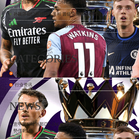
库里领军勇士胜鹈鹕，巴特勒崭露侵略性求变.
孙颖莎4比2战胜张本美和 晋级亚洲杯女单四强.
[NBA]莫布里、米切尔携手获得技巧大赛冠军.
CATEGORIES
公司新闻
行业资讯
NEWS
意甲第12輪熱那亞2-2AC米蘭 德斯特羅梅開二度米蘭領先優
勢僅剩1分.