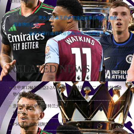
加精彩的篇章！
PREVIOUS：
美女主持事業巔峰背後的故事探秘與老詹的
讀書感悟交流.
NEXT：
国新办举行成都大运会筹办情况新闻发布会.
RELATED NEWS
意甲第12輪熱那亞2-2AC米蘭 德斯特羅梅開二度米蘭領先優
勢僅剩1分.
意甲佛罗伦萨VS亚特兰大预测：亚特兰大控球率超65%胜率
仅40%.
PSG曼市抢欧冠附加赛资格 炮兵拜仁争直接晋级.