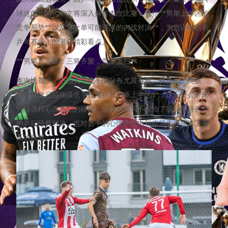
球迷的热情。本文将深入探讨本次比赛，包括**男单上半区的
竞争局势**以及**女单可能迎来的内战对决**，为您详细剖析
乒乓赛场上的潜在精彩看点。
**男单上半区：三将齐聚，竞争激烈**
本次比赛中，中国男单选手的分布尤其有趣。林高远、樊振
东、马龙三位顶级选手扎堆在**男单上半区**，这无疑会带来
一场场精彩而激烈的碰撞。这样的布局不仅给了我们期待已久
的乒坛经典对决，也对选手的心理承受力和临场表现提出了更
高的挑战。