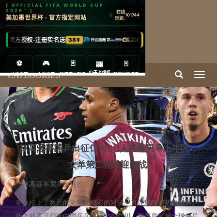
CATEGORIES
Toggl
naviga
NEWS
林高远率国乒出征仁川！3人扎堆男单上半区，
女单第二轮或迎内战.
**林高远率国乒出征仁川！**
在乒坛上，激烈的竞争和精彩的对决一直让球迷们热血沸腾。
此次林高远领衔中国乒乓球队出征仁川，将再度引爆全球乒乓