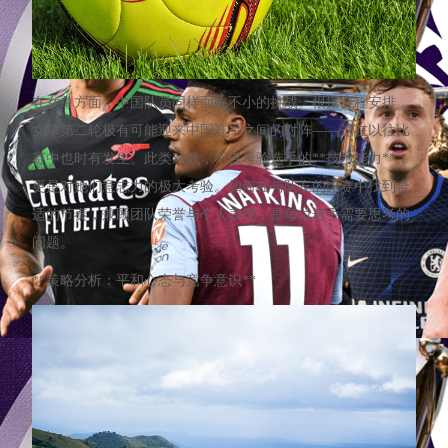
在女单方面，中国队员同样面临不小的挑战。根据赛程安排，
女单第二轮极有可能迎来中国选手之间的对阵——这在以往比
赛中也时有发生。此类对战，不仅考验选手的**技术能力**，
更是对她们意志力的极大考验。如何在与队友的比赛中找到合
适的节奏，兼顾团队荣誉与个人表现，是每位选手需要思考的
问题。
**策略分析：平和心态与竞争意识**