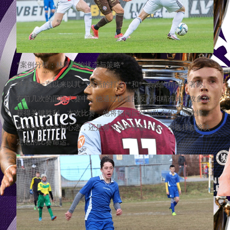
*案例分析：林高远的状态与策略*
林高远一直以来以其**灵活的打法**和**顽强的精神**著称。
在前几次的国际大赛中，他通过快速的反应和精准的进攻多次
获得关键胜利。本次比赛，他将如何应对与队友的正面交锋，
是继续保持平和心态，还是努力寻求突破？每一个选择都将决
定他的比赛命运。