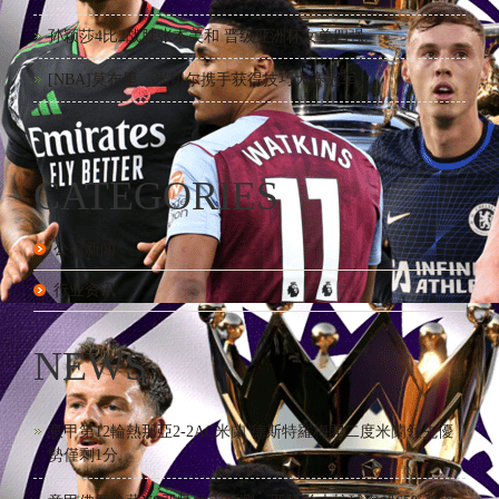
孙颖莎4比2战胜张本美和 晋级亚洲杯女单四强.
[NBA]莫布里、米切尔携手获得技巧大赛冠军.
CATEGORIES
公司新闻
行业资讯
NEWS
意甲第12輪熱那亞2-2AC米蘭 德斯特羅梅開二度米蘭領先優
勢僅剩1分.