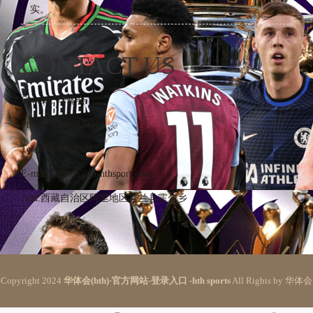
实。.
CONTACT US
Contact: 华体会
Phone: 13889728758
Tel: 025-8998029
E-mail: admin@cn-hthsport.com
Add:西藏自治区阿里地区普兰县霍尔乡
Copyright 2024
华体会(hth)·官方网站-登录入口 -hth sports
All Rights by
华体会