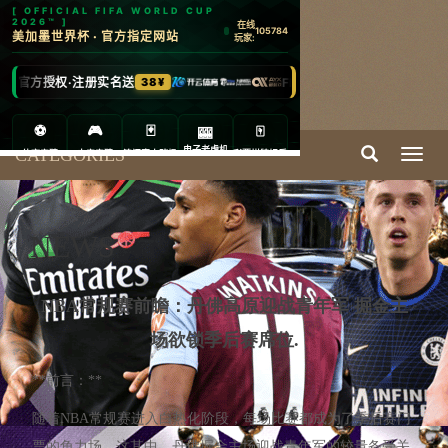
CATEGORIES
Toggl
naviga
NEWS
NBA常规赛前瞻：丹佛高原迎战青年军 掘金主
场欲锁季后赛席位‌.
**前言：**
随着NBA常规赛进入白热化阶段，每场比赛都成为了季后赛门
票的角力场。这其中，丹佛掘金主场迎战青年军的较量备受关