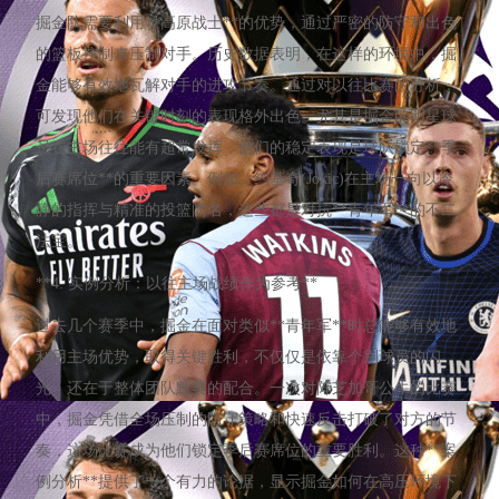
掘金队需要利用**高原战士**的优势，通过严密的防守和出色
的篮板控制来压制对手。历史数据表明，在这样的环境中，掘
金能够有效地瓦解对手的进攻节奏。通过对以往比赛的分析，
可发现他们在关键时刻的表现格外出色。尤其是掘金的明星球
员在主场往往能有超常发挥，他们的稳定表现是球队锁定**季
后赛席位**的重要因素。例如，约基奇(Jokic)在主场一向以冷
静的指挥与精准的投篮闻名，这些都是对抗**青年军**的不二
法宝。
**4. 实例分析：以往主场战绩作为参考**
过去几个赛季中，掘金在面对类似**青年军**时总能够有效地
利用主场优势，取得关键胜利，不仅仅是依靠个别球员的闪
光，还在于整体团队默契的配合。一次对阵芝加哥公牛的比赛
中，掘金凭借全场压制的防守策略和快速反击打破了对方的节
奏，这场比赛成为他们锁定季后赛席位的重要胜利。这种**案
例分析**提供了一个有力的论据，显示掘金如何在高压环境下