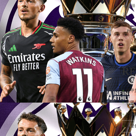
术选择
值。
PRE
RE
意甲
意甲
PS
库里