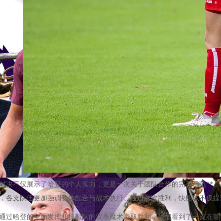
场对决不仅展示了哈登的个人实力，更是一次关于团队合作的完美示范**
，各支队伍更加强调整体配合与战术执行。通过这次胜利，快船队不仅提
通过哈登的全面发挥和快船队的双杀魔术豪取胜利​，我们看到了一支在朝