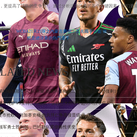
，更提高了球队的竞争力*。通过分析这场比赛的各个关键因素，我们更
VIOUS：
WCBA21天21隊之內蒙古農信：五名國手領銜 依
NEX
然是總決賽的熱門選手.
LATED NEWS
第12輪熱那亞2-2AC米蘭 德斯特羅梅開二度米蘭領先優勢僅剩1分.
佛罗伦萨VS亚特兰大预测：亚特兰大控球率超65%胜率仅40%.
G曼市抢欧冠附加赛资格 炮兵拜仁争直接晋级.
领军勇士胜鹈鹕，巴特勒崭露侵略性求变.