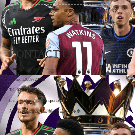
歐洲波精選｜意甲免費睇 國際米蘭食拖「羅」開「讓客」.
CBA，广东84-74复仇广厦升至第五，不得不承认的七大事
实。.
CONTACT US
Contact: 华体会
Phone: 13889728758
Tel: 025-8998029
E-mail: admin@cn-hthsport.com
Add:西藏自治区阿里地区普兰县霍尔乡