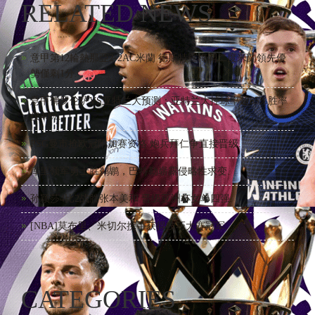
RELATED NEWS
意甲第12輪熱那亞2-2AC米蘭 德斯特羅梅開二度米蘭領先優
勢僅剩1分.
意甲佛罗伦萨VS亚特兰大预测：亚特兰大控球率超65%胜率
仅40%.
PSG曼市抢欧冠附加赛资格 炮兵拜仁争直接晋级.
库里领军勇士胜鹈鹕，巴特勒崭露侵略性求变.
孙颖莎4比2战胜张本美和 晋级亚洲杯女单四强.
[NBA]莫布里、米切尔携手获得技巧大赛冠军.
CATEGORIES