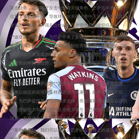
攻击任务，还在防守反击中扮演关键角色。巴萨近年来在这一
位置上表现出不足，导致球队在关键比赛中无法充分发挥其进
攻实力。因此，补强左边锋成为巴萨管理层的迫切任务。
**迪亚斯**的出现，为巴萨带来了新曙光。迪亚斯拥有出色的
速度和脚下技术，在比赛中能够轻松突破防线，制造机会。他
的综合能力使其成为巴萨在左边锋位置上的理想人选。此外，
迪亚斯的年轻化优势，也符合俱乐部长期培养新星的战略计
划。
除了迪亚斯，巴萨还将**莱奥**和**威廉斯**纳入考虑范围。
莱奥以稳定的表现和多样的进攻方式著称，能够胜任多个位
置，为巴萨提供更灵活的战术选择。而威廉斯则因其在边路的
快速突破能力和超强防守反击能力吸引了巴萨的关注。这两位
球员，都有潜力在巴萨的战术体系中大放异彩。
**案例分析**：我们可以看过去巴萨在左边锋上的成功案例，
比如以往在该位置上表现优异的“助攻王”佩德罗，他的加入为