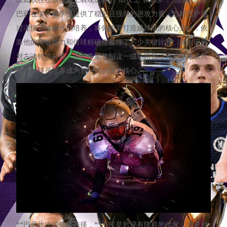
巴萨在多个赛季中提供了稳定且强劲的进攻力量。当时巴萨通
过谨慎选择和长期培养，将佩德罗打造成球队的核心之一，依
靠他的突破能力和传球精确性赢得了不少关键比赛。此次巴萨
对左边锋的补强，同样希望复制这一成功路径，将迪亚斯或其
他目标球员培养成为新一代的战术核心。
**巴萨此次的战略选择，**不仅是对现有阵容的优化，也是对