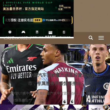
CATEGORIES
Toggl
naviga
NEWS
仰望U7携中国汽车首款量产水平对置发动机上
市，专属服务升级惊喜推出.
**仰望U7携中国汽车首款量产水平对置发动机上市，专属服务
升级惊喜推出**
近年来，中国汽车工业蓬勃发展，技术创新频频突破，为全球