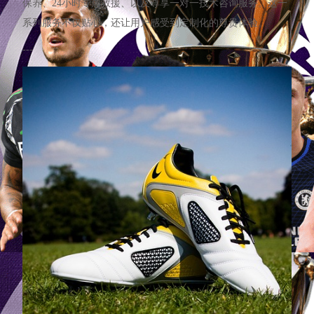
保养、24小时专属救援、以及尊享一对一技术咨询服务。这一
系列服务不仅贴心，还让用户感受到定制化的尊贵体验。
---