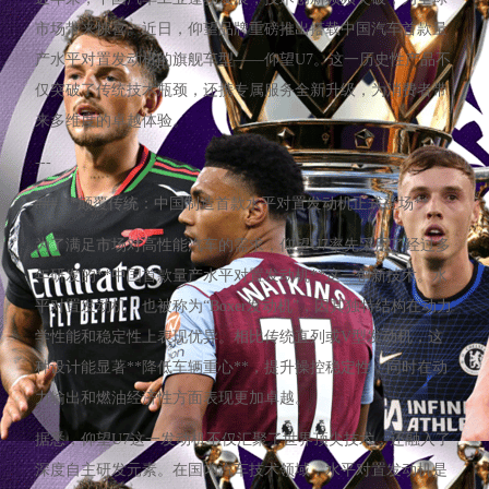
市场带来惊喜。近日，仰望品牌重磅推出搭载中国汽车首款量
产水平对置发动机的旗舰车型——仰望U7。这一历史性产品不
仅突破了传统技术瓶颈，还携专属服务全新升级，为消费者带
来多维度的卓越体验。
---
### **颠覆传统：中国制造首款水平对置发动机正式登场**
为了满足市场对高性能汽车的需求，仰望U7率先采用了经过多
年研发的**中国首款量产水平对置发动机**这一创新技术。水
平对置发动机，也被称为“Boxer发动机”，因其独特结构在动力
学性能和稳定性上表现优异。相比传统直列或V型发动机，这
种设计能显著**降低车辆重心**，提升操控稳定性，同时在动
力输出和燃油经济性方面表现更加卓越。
据悉，仰望U7这一发动机不仅汇聚了世界顶尖技术，还融入了
深度自主研发元素。在国内汽车技术领域，水平对置发动机是