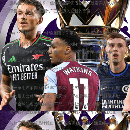
极具挑战的高端技术，但仰望品牌凭借强大的研发实力成功实
现量产，标志着中国汽车工业迈入全新的高度。
---
### **高性能与用户体验兼顾：仰望U7抢占市场制高点**
作为一款全尺寸SUV，仰望U7不仅拥有**强劲的动力性能**，
更在舒适性和空间设计方面表现出色。配合水平对置发动机，
仰望U7带来的驾驶体验尤为惊艳：其动态操控性在复杂路况下
尤为突出，驾驶者能够感受到更精准的转向控制以及更稳定的
车身动态。
以一家用户案例为例，车主李先生购买仰望U7后，曾在川西地
区的盘山公路驾驶体验。他表示，U7在急弯处的操控丝毫不逊
色于全球知名品牌的高端车型。“特别是动力的持续性与驾驶平
顺性真的让我刮目相看，完全颠覆了我对国产车的传统认知。”
与此同时，仰望品牌推出“专属服务升级”计划，涵盖终身免费