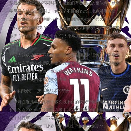
尽管两位球星来自不同时期，但他们有着惊人的相似点。就像
字母哥在球场上总能以一种无坚不摧的姿态去攻克对手的防
线，斯塔德迈尔在他职业生涯高峰期同样依靠**强大的终结能
力和出色的内线技巧**。斯塔德迈尔在太阳队效力期间，与史
蒂夫·纳什组成的“跑轰组合”使太阳成为联盟中攻击力最强的队
伍之一。
**两人的成功都离不开极佳的队友配合和战术理解。**字母哥
的成功在于他在雄鹿队的整体战术体系中，将自己的运动能力
和技能发挥到了极致。而斯塔德迈尔同样在纳什的传球组织
下，成为了太阳体系的关键力量。
### 案例分析：技术与战术的结合
字母哥在近几年的比赛中多次以不俗的表现带领雄鹿队获得胜
利。他在2021年总决赛第六场中的50分惊艳全场，帮助球队赢
得了总冠军，这无一不展现了他在关键时刻的主宰能力。**这
一切都归功于他对于比赛的理解和出色的整体表现**。