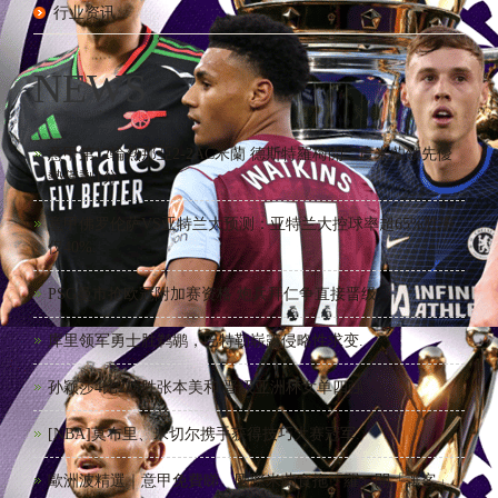
行业资讯
NEWS
意甲第12輪熱那亞2-2AC米蘭 德斯特羅梅開二度米蘭領先優
勢僅剩1分.
意甲佛罗伦萨VS亚特兰大预测：亚特兰大控球率超65%胜率
仅40%.
PSG曼市抢欧冠附加赛资格 炮兵拜仁争直接晋级.
库里领军勇士胜鹈鹕，巴特勒崭露侵略性求变.
孙颖莎4比2战胜张本美和 晋级亚洲杯女单四强.
[NBA]莫布里、米切尔携手获得技巧大赛冠军.
歐洲波精選｜意甲免費睇 國際米蘭食拖「羅」開「讓客」.