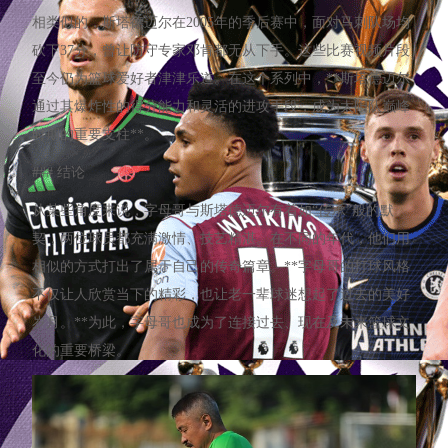
相类似的，斯塔德迈尔在2005年的季后赛中，面对马刺队场均
砍下37分，曾让防守专家邓肯都无从下手。这些比赛视频片段
至今仍为篮球爱好者津津乐道。在这个系列中，**斯塔德迈尔
通过其爆炸性的得分能力和灵活的进攻手段，成为太阳队巅峰
时期的重要支柱**。
### 结论
从某些角度来说，字母哥与斯塔德迈尔有着如“传承”般的默
契，两位球员都充满激情、技艺精湛。在不同的年代，他们用
相似的方式打出了属于自己的传奇篇章。**字母哥的打球风格
不仅让人欣赏当下的精彩，也让老一辈球迷想起了过去的美好
岁月。**为此，字母哥也成为了连接过去、现在及未来篮球文
化的重要桥梁。