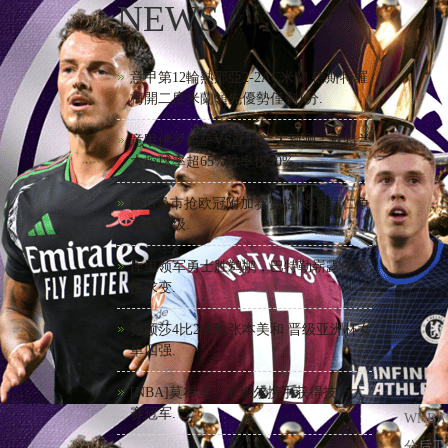
NEWS
意甲第12輪熱那亞2-2AC米蘭 德斯特羅
梅開二度米蘭領先優勢僅剩1分.
意甲佛罗伦萨VS亚特兰大预测：亚特兰
大控球率超65%胜率仅40%.
PSG曼市抢欧冠附加赛资格 炮兵拜仁争
直接晋级.
库里领军勇士胜鹈鹕，巴特勒崭露侵略
性求变.
孙颖莎4比2战胜张本美和 晋级亚洲杯女
单四强.
[NBA]莫布里、米切尔携手获得技巧大
赛冠军.
WNB
分后卫