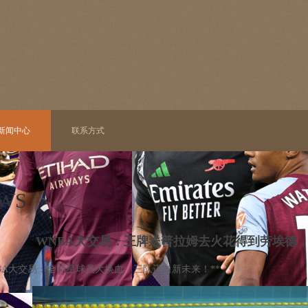
新闻中心
联系方式
WS
WNBA大交易：王牌送普拉姆去火花得到劳埃德，风
NBA大交易：全明星球员大换血，三队迈向新未来！**