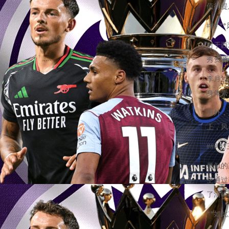
值得提
###
对于西
秀资源
李月汝
身体素
另外，
上，风
### 
类似的
空通过
了清晰
**如