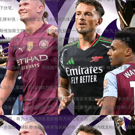
下伏笔。
 **王牌补强：劳埃德加盟打造全新攻防体系**
斯维加斯王牌来说，放走普拉姆无疑是一个艰难的决定。作为上赛季场均
迷感到惋惜。然而，王牌选择引进**劳埃德**的意义在于多维度的考量
标签，这让王牌在进攻端的表现更具多样性。
在2022赛季场均贡献24.6分，是联盟最顶级的得分手之一。更关键的一
牌的后场硬度。此外，劳埃德与王牌现有核心球员切尔西·格雷和艾嘉·威
竞争力。*
 **火花步入重建：普拉姆助力崛起**
火花近年来战绩不佳，一直试图通过调整阵容来重回强队行列。本次引进*
**高效投篮和出色的组织才华**著称，2022赛季她场均贡献20.2分和5
的加盟，将为火花提供急需的领导力与进攻火力，同时也在后场找到了一
一步加快，球队整体战术将更加风格鲜明。而她搭档内线支柱内卡·奥胡