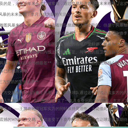
及的是，火花近年来多次打破常规，通过交易和选秀签对未来布局，这次
 **风暴的未来蓝图：李月汝成为新的关注点**
雅图风暴来说，送走劳埃德标志着球队彻底进入重建阶段。但是，风暴却
——这无疑是*全盘重建步伐中的精准布局*。此次交易中，**中国中锋李
是中国女篮的主力中锋，其在国际赛场上的表现广受好评。她具备**优秀
质优势，可以弥补风暴在内线上的长期不足。与年轻的后卫组合联手，李
风暴手握**2025年的榜眼签**，这份资源让他们建立新的长期核心阵
暴已经思路清晰。
**三方交易的案例启示**
三方交易在WNBA历史上并不少见，许多球队通过这种方式达成多方的共
引入坎迪斯·帕克，成功围绕她建立了一支具备夺冠能力的阵容。本次三
的选择——王牌在巩固冠军实力的同时保持灵活性，火花借此引领重建步
此震撼的WNBA大交易，不仅改变了下赛季的球队格局，也让球迷更加期待