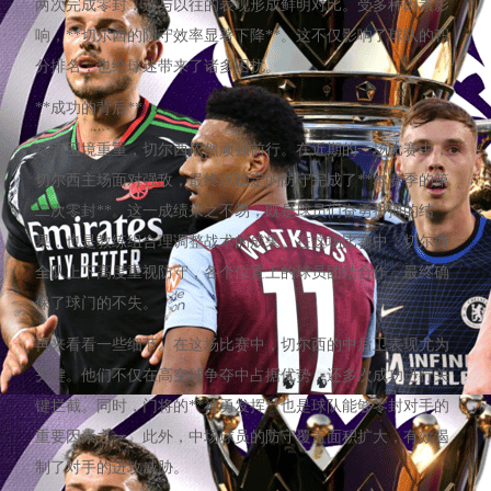
两次完成零封，这与以往的表现形成鲜明对比。受多种因素影
响，**切尔西的防守效率显著下降**。这不仅影响了球队的积
分排名，也给球迷带来了诸多困扰。
**成功的背后**
尽管困境重重，切尔西依然顽强前行。在近期的一场比赛中，
切尔西主场面对强敌，最终以稳定的防守完成了**本赛季的第
二次零封**。这一成绩来之不易，既是球员们奋勇拼搏的结
果，也是教练组合理调整战术的成果。在这场比赛中，切尔西
全队上下高度重视防守，各个位置上的球员团结合作，最终确
保了球门的不失。
再来看看一些细节。在这场比赛中，切尔西的中后卫表现尤为
关键。他们不仅在高空球争夺中占据优势，还多次成功进行关
键拦截。同时，门将的**神勇发挥**也是球队能够零封对手的
重要因素之一。此外，中场球员的防守覆盖面积扩大，有效遏
制了对手的进攻威胁。