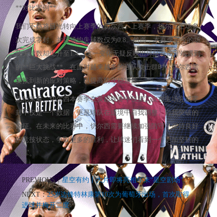
**对比案例**
我们不妨将目光转向上赛季的切尔西。上赛季，切尔西主场多
次完成零封，并且场均失球数仅为0.8。然而，本赛季至今的场
均失球数却上升至1.4。这一变化无疑反映出球队在防守端遇到
的**巨大挑战**。在面对越来越多的强队攻击群时，切尔西需
要找到新的应对策略，以提高防守稳定性。
总结来看，切尔西本赛季在英超联赛中仅第二次在主场完成零
封不仅是一个数据，更是球队在逆境中自我调整、自我突破的
象征。在未来的比赛中，切尔西需要继续加强防守，保持良好
的竞技状态，争取更多的胜利，让球迷们看到一个更加坚韧的
蓝军。
PREVIOUS：
星空有约丨大片即将亮相年末“星空剧场”.
NEXT：
25岁边锋特林康第10次为葡萄牙出场，首次取得
进球并梅开二度.