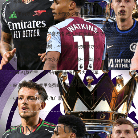
勢僅剩1分.
意甲佛罗伦萨VS亚特兰大预测：亚特兰大控球率超65%胜率
仅40%.
PSG曼市抢欧冠附加赛资格 炮兵拜仁争直接晋级.
库里领军勇士胜鹈鹕，巴特勒崭露侵略性求变.
孙颖莎4比2战胜张本美和 晋级亚洲杯女单四强.
[NBA]莫布里、米切尔携手获得技巧大赛冠军.
歐洲波精選｜意甲免費睇 國際米蘭食拖「羅」開「讓客」.
CBA，广东84-74复仇广厦升至第五，不得不承认的七大事
实。.
CONTACT US