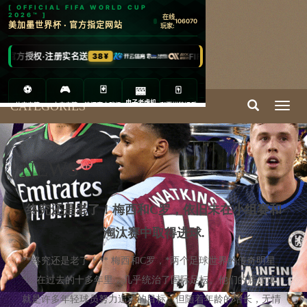
CATEGORIES
Toggl
naviga
NEWS
终究还是老了！梅西和C罗，依旧未在小组赛和
淘汰赛中取得进球.
**终究还是老了！** 梅西和C罗，*两个足球世界的传奇明星
*，在过去的十多年里，几乎统治了国际足坛。他们的辉煌成
就是许多年轻球员努力追求的目标。但随着年龄的增长，无情