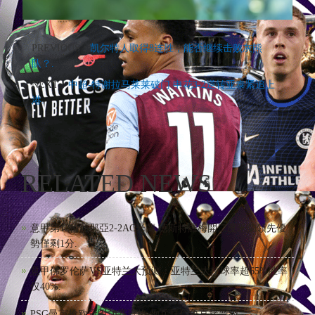
PREVIOUS：
凯尔特人取得8连胜，能否继续击败灰熊
队？.
NEXT：
中超-特谢拉马莱莱破门 申花3-2逆转亚泰紧追上
港.
RELATED NEWS
意甲第12輪熱那亞2-2AC米蘭 德斯特羅梅開二度米蘭領先優
勢僅剩1分.
意甲佛罗伦萨VS亚特兰大预测：亚特兰大控球率超65%胜率
仅40%.
PSG曼市抢欧冠附加赛资格 炮兵拜仁争直接晋级.