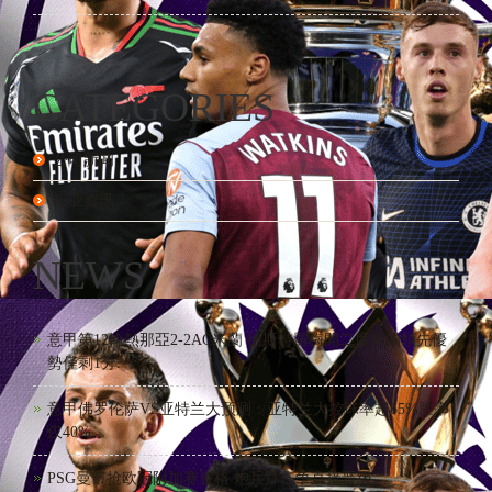
CATEGORIES
公司新闻
行业资讯
NEWS
意甲第12輪熱那亞2-2AC米蘭 德斯特羅梅開二度米蘭領先優
勢僅剩1分.
意甲佛罗伦萨VS亚特兰大预测：亚特兰大控球率超65%胜率
仅40%.
PSG曼市抢欧冠附加赛资格 炮兵拜仁争直接晋级.