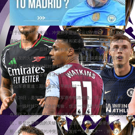
对于很多冰球迷来说，冲突并不是这项运动的弊端，而是其精
髓的一部分。冰球比赛因其高速和紧凑的节奏，难免会出现身
体上的冲撞。一旦球员情绪积累到一个临界点，冲突就成了瞬
间爆发的火药桶。这种对抗不仅让观众肾上腺素飙升，也彰显
了队员的拼搏精神和对胜利的渴望。这就是为什么每次的美加
对决，都会成为全世界冰球爱好者的视觉盛宴。
**冠军赛重逢：期待更高水平的对抗**
本月20日，美加将再次在冠军赛中狭路相逢。可以预见，这不
仅是一场对技巧和配合的考验，也是一场意志力的较量。两队
在经历了上次的冲突后，谁能更好地调整状态，平衡竞技与对
抗，将是比赛胜负的关键。尤其是通过对上周比赛录像的分
析，如何避免无谓的冲突并充分发挥**冰球战术**，将成为比