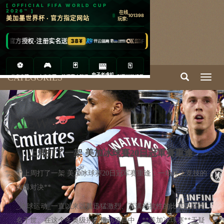
CATEGORIES
Toggl
naviga
NEWS
上周打了一架 美加冰球賽20日冠軍賽重逢.
**上周打了一架 美加冰球赛20日冠军赛重逢：一场冰上竞技的
火爆对决**
_冰球运动_一直以来以其迅猛激烈、充满对抗性的比赛风格闻
名于世。在这个冬奥级别的运动项目中，**美加冰球赛**无疑