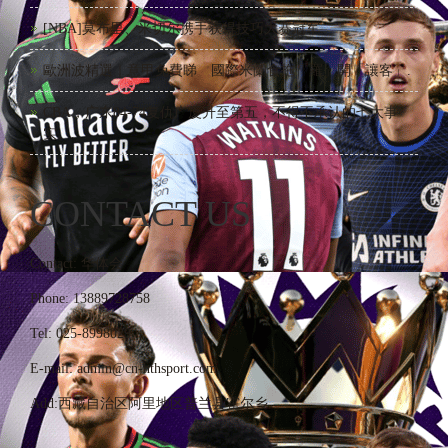
[NBA]莫布里、米切尔携手获得技巧大赛冠军.
歐洲波精選｜意甲免費睇 國際米蘭食拖「羅」開「讓客」.
CBA，广东84-74复仇广厦升至第五，不得不承认的七大事
实。.
CONTACT US
Contact: 华体会
Phone: 13889728758
Tel: 025-8998029
E-mail: admin@cn-hthsport.com
Add:西藏自治区阿里地区普兰县霍尔乡