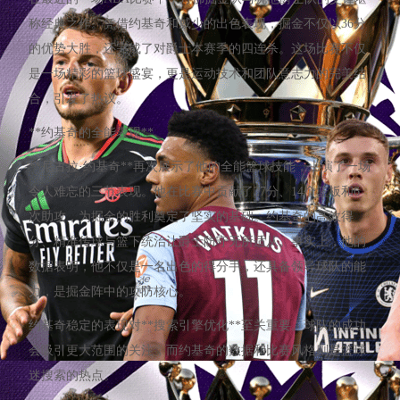
称经典之作。凭借约基奇和威少的出色表现，掘金不仅以36分
的优势大胜，还完成了对爵士本赛季的四连杀。这场比赛不仅
是一场精彩的篮球盛宴，更是运动技术和团队意志力的完美结
合，引发了热议。
**约基奇的全能表现**
**尼古拉·约基奇**再次展示了他的全能篮球技能，上演了一场
令人难忘的三节表现。他在比赛中贡献了27分、14个篮板和6
次助攻，为掘金的胜利奠定了坚实的基础。约基奇的高效得
分、精准传球与篮下统治让爵士防守无所适从。事实上，他的
数据表明，他不仅是一名出色的得分手，还具备领导球队的能
力，是掘金阵中的攻防核心。
约基奇稳定的表现对**搜索引擎优化**至关重要。球队的成功
会吸引更大范围的关注，而约基奇的数据和比赛风格则是篮球
迷搜索的热点。