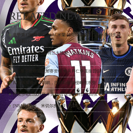
RELATED NEWS
意甲第12輪熱那亞2-2AC米蘭 德斯特羅梅開二度米蘭領先優
勢僅剩1分.
意甲佛罗伦萨VS亚特兰大预测：亚特兰大控球率超65%胜率
仅40%.
PSG曼市抢欧冠附加赛资格 炮兵拜仁争直接晋级.
库里领军勇士胜鹈鹕，巴特勒崭露侵略性求变.
孙颖莎4比2战胜张本美和 晋级亚洲杯女单四强.
[NBA]莫布里、米切尔携手获得技巧大赛冠军.