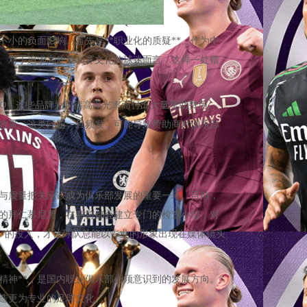
小的负面影响。首先是**职业化的质疑**。作为中
。对于追求高质量联赛文化的球迷而言，这样一处错
GO，这些品牌为获得高曝光率而付出大量赞助费用。
效果。这类问题一旦频发，可能导致赞助商对俱乐部
与质量把关应该成为俱乐部发展的重要一环。目前，
的拜仁慕尼黑，在赛前都会建立专门的检查小组，对
微”的投入，才让球队总能以专业的形象出现在媒体镜头
精神**，是国内职业俱乐部必须意识到的发展方向。
造更为专业的足球文化。