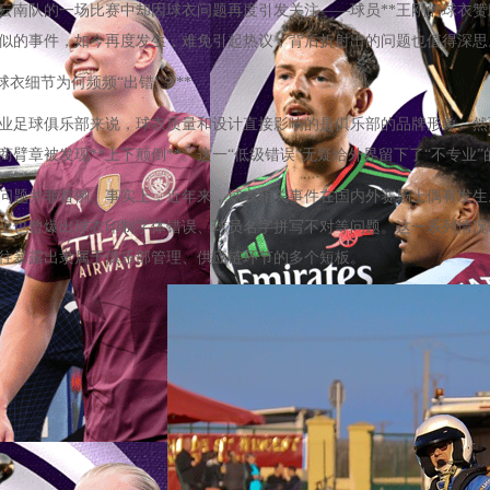
云南队的一场比赛中却因球衣问题再度引发关注——球员**王刚的球衣赞
似的事件，如今再度发生，难免引起热议，背后折射出的问题也值得深思
**球衣细节为何频频“出错”？**
业足球俱乐部来说，球衣质量和设计直接影响的是俱乐部的品牌形象。然
商臂章被发现**上下颠倒**。这一“低级错误”无疑给外界留下了“不专
问题并非首例。事实上，近年来，球衣相关事件在国内外赛场上偶有发生
上也曾爆出球衣印制字体错误、球员名字拼写不对等问题。这一系列情况
往暴露出隶属于俱乐部管理、供应链环节的多个短板。