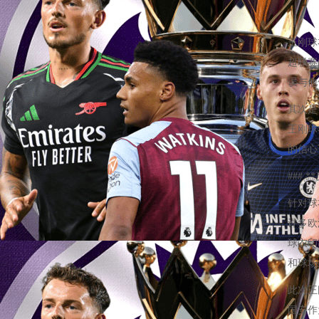
王刚球
超联赛
误与他
其次是
王刚球
的信心
###
针对球
许多欧
球衣印
和球场
此次王
国安作