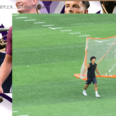
 **细节之失，或许影响球队形象**