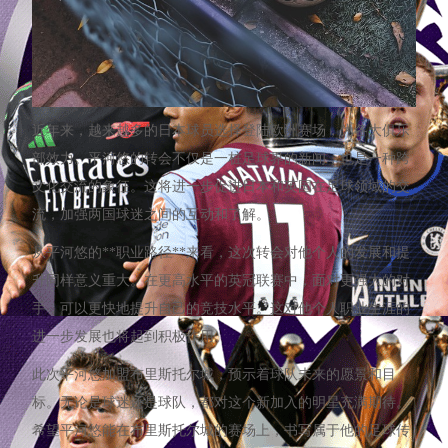
近年来，越来越多的日本球员选择登陆欧洲赛场，为各大俱乐
部效力。平河悠的转会不仅是一桩足球界的新闻，也是一种跨
文化交流的象征。这将进一步促进日本和英国在足球领域的交
流，加强两国球迷之间的互动和了解。
从平河悠的**职业路径**来看，这次转会对他个人的发展和提
升同样意义重大。在更高水平的英冠联赛中，面对更强大的对
手，可以更快地提升自己的竞技水平。这对他个人职业生涯的
进一步发展也将起到积极作用。
此次平河悠加盟布里斯托尔城，预示着球队未来的愿景和目
标。无论是球迷还是球队，都对这个新加入的明星充满期待。
希望平河悠能在布里斯托尔城的赛场上，书写属于他的足球传