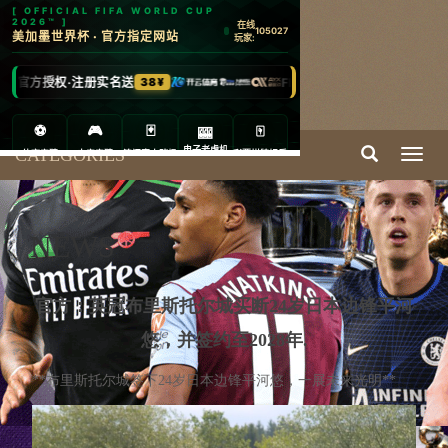
CATEGORIES
Toggl
naviga
NEWS
官方：英冠布里斯托尔城买断24岁日本边锋平河
悠，并签约至2028年.
**布里斯托尔城签下24岁日本边锋平河悠，一展未来光明**