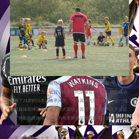
在英冠联赛中，布里斯托尔城凭借一笔备受关注的签约，增强
了球队的攻防实力。近日，布里斯托尔城官方宣布，他们成功
买断了24岁的日本边锋平河悠，并与其签约至2028年。这一消
息在媒体和球迷中引起了极大轰动，因为平河悠的加入不仅提
升了球队的整体水平，还为布里斯托尔市的日本球迷带来了更
多期待与希望。
**平河悠的职业生涯：走向成功的阶梯**