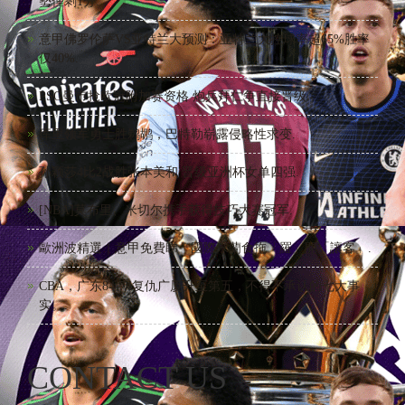
勢僅剩1分.
意甲佛罗伦萨VS亚特兰大预测：亚特兰大控球率超65%胜率
仅40%.
PSG曼市抢欧冠附加赛资格 炮兵拜仁争直接晋级.
库里领军勇士胜鹈鹕，巴特勒崭露侵略性求变.
孙颖莎4比2战胜张本美和 晋级亚洲杯女单四强.
[NBA]莫布里、米切尔携手获得技巧大赛冠军.
歐洲波精選｜意甲免費睇 國際米蘭食拖「羅」開「讓客」.
CBA，广东84-74复仇广厦升至第五，不得不承认的七大事
实。.
CONTACT US