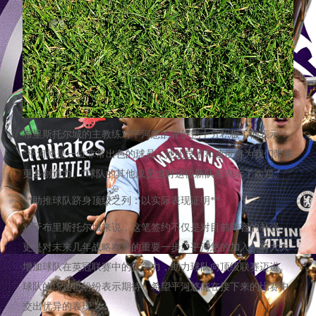
布里斯托尔城的主教练对平河悠的评价也十分积极，他表示：
“平河悠是一位非常出色的球员，他的技术和速度将为我们带来
更多创造力。”球队的其他成员也对这位新队友表示了欢迎。
**助推球队跻身顶级之列：以实际表现证明**
对于布里斯托尔城来说，这笔签约不仅是对目前阵容的补强，
更是对未来几年战略布局的重要一步。平河悠的加入，将大大
增加球队在英冠联赛中的竞争力，助力球队向顶级联赛迈进。
球队的球迷也纷纷表示期待，希望平河悠能在接下来的比赛中
交出优异的表现。